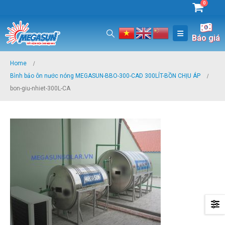
0
Báo giá
Home
Bình bảo ôn nước nóng MEGASUN-BBO-300-CAD 300LÍT-BỒN CHỊU ÁP
bon-giu-nhiet-300L-CA