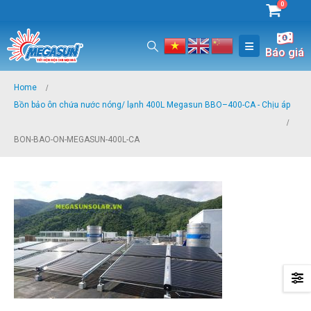
0
Báo giá
Home
Bồn bảo ôn chứa nước nóng/ lạnh 400L Megasun BBO–400-CA - Chịu áp
BON-BAO-ON-MEGASUN-400L-CA