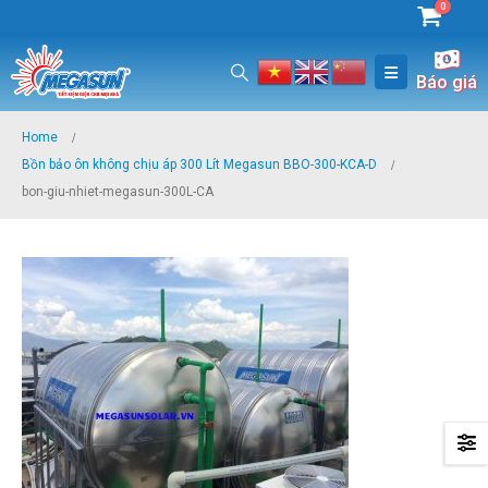
0
Báo giá
Home
Bồn bảo ôn không chịu áp 300 Lít Megasun BBO-300-KCA-D
bon-giu-nhiet-megasun-300L-CA