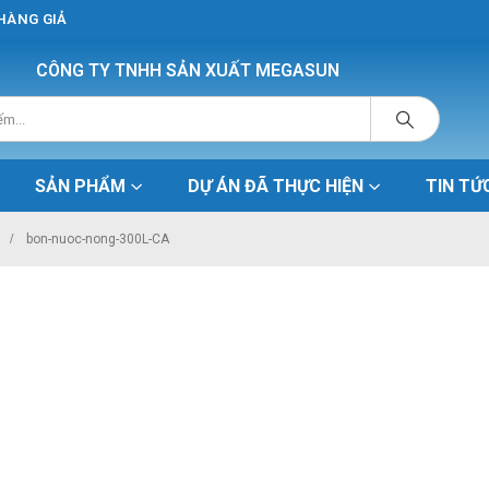
 HÀNG GIẢ
CÔNG TY TNHH SẢN XUẤT MEGASUN
SẢN PHẨM
DỰ ÁN ĐÃ THỰC HIỆN
TIN TỨ
bon-nuoc-nong-300L-CA