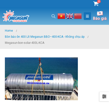
0
Báo giá
Home
Bồn bảo ôn 400 Lít Megasun BBO–400-KCA - Không chịu áp
Megasun-bon-solar-400L-KCA