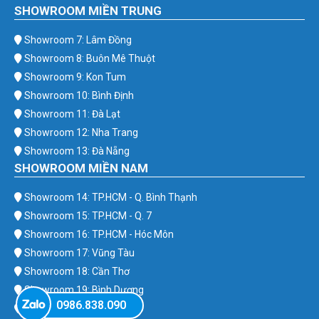
SHOWROOM MIỀN TRUNG
Showroom 7: Lâm Đồng
Showroom 8: Buôn Mê Thuột
Showroom 9: Kon Tum
Showroom 10: Bình Định
Showroom 11: Đà Lạt
Showroom 12: Nha Trang
Showroom 13: Đà Nẵng
SHOWROOM MIỀN NAM
Showroom 14: TP.HCM - Q. Bình Thạnh
Showroom 15: TP.HCM - Q. 7
Showroom 16: TP.HCM - Hóc Môn
Showroom 17: Vũng Tàu
Showroom 18: Cần Thơ
Showroom 19: Bình Dương
0986.838.090
Showroom 20: Bình Phước