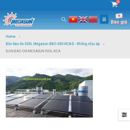
0
Báo giá
Home
Bồn bảo ôn 500L Megasun BBO-500-KCA-D - Không chịu áp
BON-BAO-ON-MEGASUN-500L-KCA