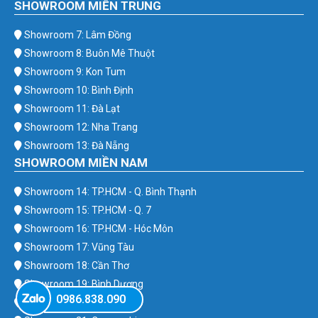
SHOWROOM MIỀN TRUNG
Showroom 7: Lâm Đồng
Showroom 8: Buôn Mê Thuột
Showroom 9: Kon Tum
Showroom 10: Bình Định
Showroom 11: Đà Lạt
Showroom 12: Nha Trang
Showroom 13: Đà Nẵng
SHOWROOM MIỀN NAM
Showroom 14: TP.HCM - Q. Bình Thạnh
Showroom 15: TP.HCM - Q. 7
Showroom 16: TP.HCM - Hóc Môn
Showroom 17: Vũng Tàu
Showroom 18: Cần Thơ
Showroom 19: Bình Dương
0986.838.090
Showroom 20: Bình Phước