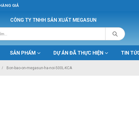
 HÀNG GIẢ
CÔNG TY TNHH SẢN XUẤT MEGASUN
SẢN PHẨM
DỰ ÁN ĐÃ THỰC HIỆN
TIN TỨ
Bon-bao-on-megasun-ha-noi-500L-KCA