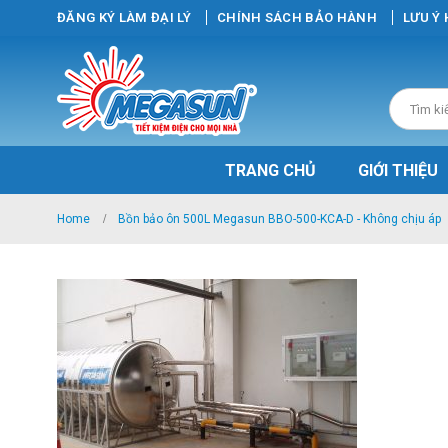
ĐĂNG KÝ LÀM ĐẠI LÝ
CHÍNH SÁCH BẢO HÀNH
LƯU Ý
TRANG CHỦ
GIỚI THIỆU
Home
Bồn bảo ôn 500L Megasun BBO-500-KCA-D - Không chịu áp