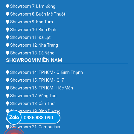
Showroom 7: Lâm Đồng
Showroom 8: Buôn Mê Thuột
Showroom 9: Kon Tum
Showroom 10: Bình Định
Showroom 11: Đà Lạt
Showroom 12: Nha Trang
Showroom 13: Đà Nẵng
SHOWROOM MIỀN NAM
Showroom 14: TP.HCM - Q. Bình Thạnh
Showroom 15: TP.HCM - Q. 7
Showroom 16: TP.HCM - Hóc Môn
Showroom 17: Vũng Tàu
Showroom 18: Cần Thơ
Showroom 19: Bình Dương
0986.838.090
Showroom 20: Bình Phước
Showroom 21: Campuchia