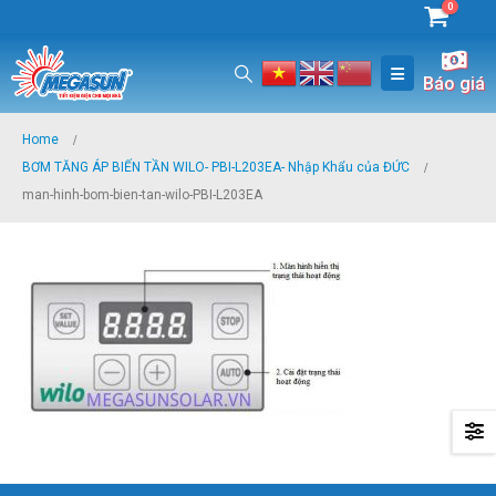
0
Báo giá
Home
BƠM TĂNG ÁP BIẾN TẦN WILO- PBI-L203EA- Nhập Khẩu của ĐỨC
man-hinh-bom-bien-tan-wilo-PBI-L203EA