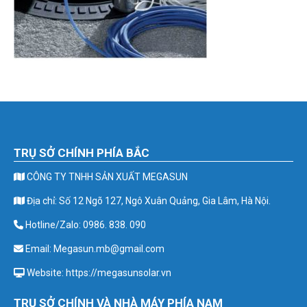
TRỤ SỞ CHÍNH PHÍA BẮC
CÔNG TY TNHH SẢN XUẤT MEGASUN
Địa chỉ: Số 12 Ngõ 127, Ngô Xuân Quảng, Gia Lâm, Hà Nội.
Hotline/Zalo: 0986. 838. 090
Email: Megasun.mb@gmail.com
Website: https://megasunsolar.vn
TRỤ SỞ CHÍNH VÀ NHÀ MÁY PHÍA NAM