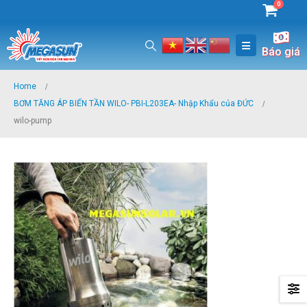
0
Báo giá
Home
BƠM TĂNG ÁP BIẾN TẦN WILO- PBI-L203EA- Nhập Khẩu của ĐỨC
wilo-pump