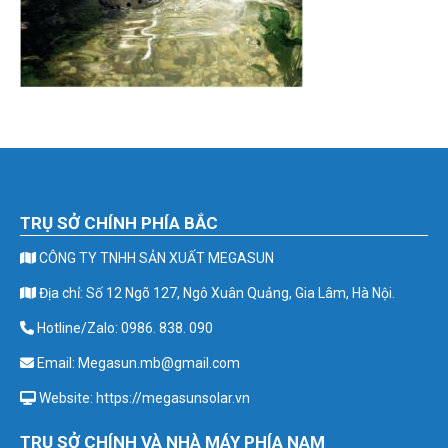
TRỤ SỞ CHÍNH PHÍA BẮC
CÔNG TY TNHH SẢN XUẤT MEGASUN
Địa chỉ: Số 12 Ngõ 127, Ngô Xuân Quảng, Gia Lâm, Hà Nội.
Hotline/Zalo: 0986. 838. 090
Email: Megasun.mb@gmail.com
Website: https://megasunsolar.vn
TRỤ SỞ CHÍNH VÀ NHÀ MÁY PHÍA NAM