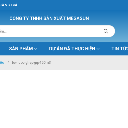
 HÀNG GIẢ
CÔNG TY TNHH SẢN XUẤT MEGASUN
SẢN PHẨM
DỰ ÁN ĐÃ THỰC HIỆN
TIN TỨ
uốc
be-nuoc-ghep-grp-150m3