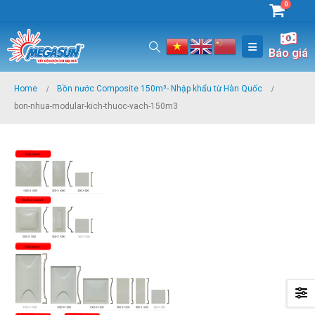
0
Báo giá
Home
Bồn nước Composite 150m³- Nhập khẩu từ Hàn Quốc
bon-nhua-modular-kich-thuoc-vach-150m3