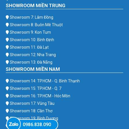
SHOWROOM MIỀN TRUNG
Showroom 7: Lâm Đồng
Showroom 8: Buôn Mê Thuột
Showroom 9: Kon Tum
Showroom 10: Bình Định
Showroom 11: Đà Lạt
Showroom 12: Nha Trang
Showroom 13: Đà Nẵng
SHOWROOM MIỀN NAM
Showroom 14: TP.HCM - Q. Bình Thạnh
Showroom 15: TP.HCM - Q. 7
Showroom 16: TP.HCM - Hóc Môn
Showroom 17: Vũng Tàu
Showroom 18: Cần Thơ
Showroom 19: Bình Dương
0986.838.090
Showroom 20: Bình Phước