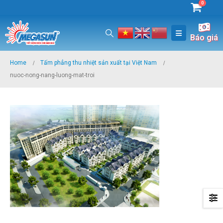
0
Báo giá
Home
Tấm phẳng thu nhiệt sản xuất tại Việt Nam
nuoc-nong-nang-luong-mat-troi