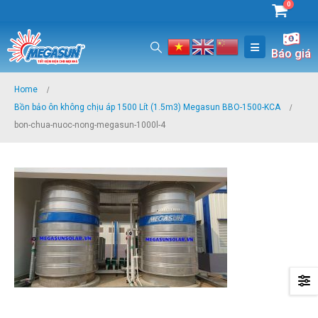
0
Báo giá
Home
Bồn bảo ôn không chịu áp 1500 Lít (1.5m3) Megasun BBO-1500-KCA
bon-chua-nuoc-nong-megasun-1000l-4