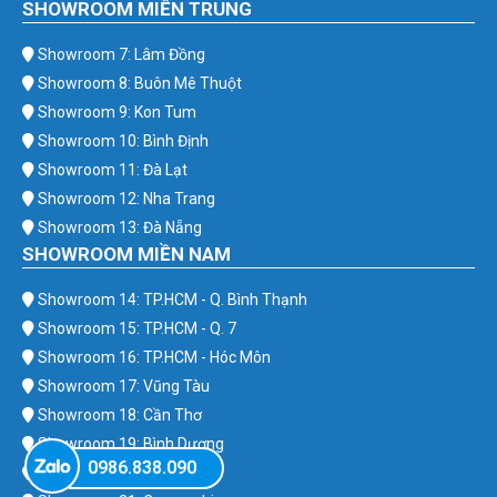
SHOWROOM MIỀN TRUNG
Showroom 7: Lâm Đồng
Showroom 8: Buôn Mê Thuột
Showroom 9: Kon Tum
Showroom 10: Bình Định
Showroom 11: Đà Lạt
Showroom 12: Nha Trang
Showroom 13: Đà Nẵng
SHOWROOM MIỀN NAM
Showroom 14: TP.HCM - Q. Bình Thạnh
Showroom 15: TP.HCM - Q. 7
Showroom 16: TP.HCM - Hóc Môn
Showroom 17: Vũng Tàu
Showroom 18: Cần Thơ
Showroom 19: Bình Dương
0986.838.090
Showroom 20: Bình Phước