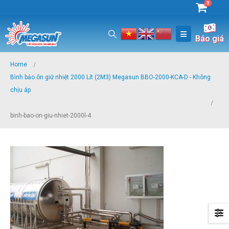
0
Báo giá
Home
Bình bảo ôn giữ nhiệt 2000 Lít (2M3) Megasun BBO-2000-KCA-D - Không
chịu áp
binh-bao-on-giu-nhiet-2000l-4