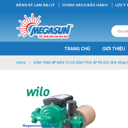
ĐĂNG KÝ LÀM ĐẠI LÝ
CHÍNH SÁCH BẢO HÀNH
LƯU Ý
TRANG CHỦ
GIỚI THIỆU
Home
BƠM TĂNG ÁP ĐIỆN TỬ CÓ BÌNH TÍCH ÁP PB-250 SEA- Nhập