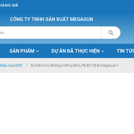
 HÀNG GIẢ
CÔNG TY TNHH SẢN XUẤT MEGASUN
SẢN PHẨM
DỰ ÁN ĐÃ THỰC HIỆN
TIN TỨ
 Khẩu của ĐỨC
BC6A1m-tC483ng-C3A1p-Wilo_PB401SEA-megasun-1