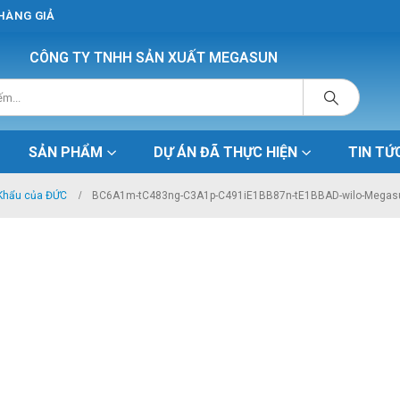
 HÀNG GIẢ
CÔNG TY TNHH SẢN XUẤT MEGASUN
SẢN PHẨM
DỰ ÁN ĐÃ THỰC HIỆN
TIN TỨ
 Khẩu của ĐỨC
BC6A1m-tC483ng-C3A1p-C491iE1BB87n-tE1BBAD-wilo-Megas