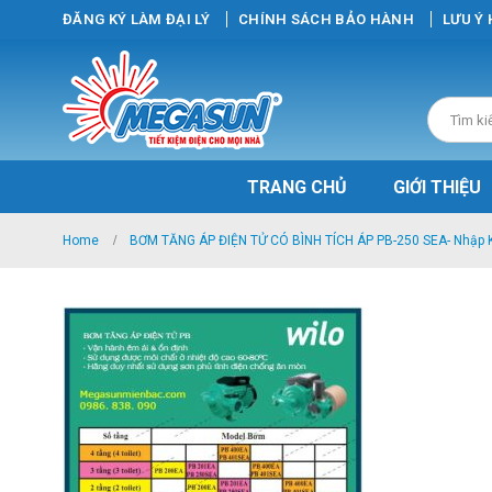
ĐĂNG KÝ LÀM ĐẠI LÝ
CHÍNH SÁCH BẢO HÀNH
LƯU Ý
TRANG CHỦ
GIỚI THIỆU
Home
BƠM TĂNG ÁP ĐIỆN TỬ CÓ BÌNH TÍCH ÁP PB-250 SEA- Nhập