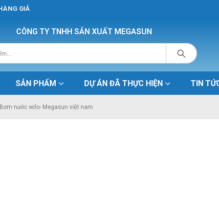
 HÀNG GIẢ
CÔNG TY TNHH SẢN XUẤT MEGASUN
SẢN PHẨM
DỰ ÁN ĐÃ THỰC HIỆN
TIN TỨ
Bơm nước wilo- Megasun việt nam