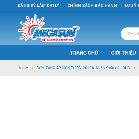
ĐĂNG KÝ LÀM ĐẠI LÝ
CHÍNH SÁCH BẢO HÀNH
LƯU Ý
TRANG CHỦ
GIỚI THIỆU
Home
BƠM TĂNG ÁP ĐIỆN TỬ PB- 201EA- Nhập Khẩu của ĐỨC