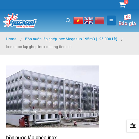
0
Báo giá
Home
Bồn nước lắp ghép inox Megasun 195m3 (195.000 Lít)
bon-nuoc-lap-ghep-inox-da-ang-tien-ich
bồn nước lắp ghép inox