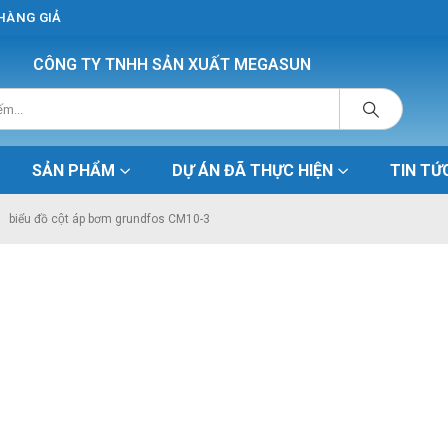
 HÀNG GIẢ
CÔNG TY TNHH SẢN XUẤT MEGASUN
SẢN PHẨM
DỰ ÁN ĐÃ THỰC HIỆN
TIN TỨ
biểu đồ cột áp bơm grundfos CM10-3