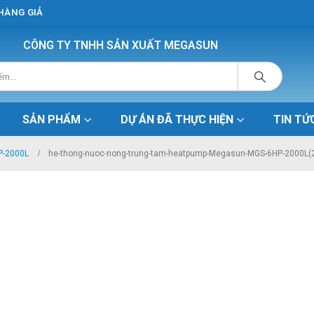
 HÀNG GIẢ
CÔNG TY TNHH SẢN XUẤT MEGASUN
SẢN PHẨM
DỰ ÁN ĐÃ THỰC HIỆN
TIN TỨ
P-2000L
he-thong-nuoc-nong-trung-tam-heatpump-Megasun-MGS-6HP-2000L(