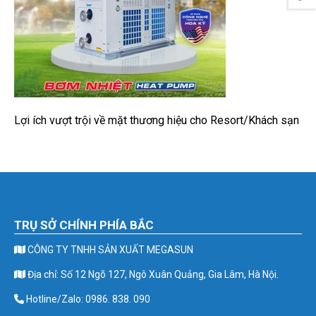
Lợi ích vượt trội về mặt thương hiệu cho Resort/Khách sạn
TRỤ SỞ CHÍNH PHÍA BẮC
CÔNG TY TNHH SẢN XUẤT MEGASUN
Địa chỉ: Số 12 Ngõ 127, Ngô Xuân Quảng, Gia Lâm, Hà Nội.
Hotline/Zalo: 0986. 838. 090