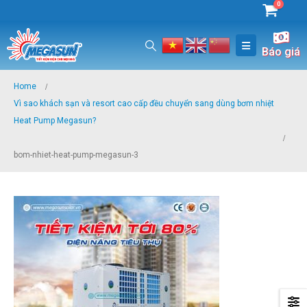
0
Báo giá
Home
Vì sao khách sạn và resort cao cấp đều chuyển sang dùng bơm nhiệt
Heat Pump Megasun?
bom-nhiet-heat-pump-megasun-3