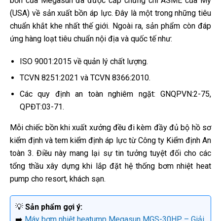
bồn của Megasun đã được cấp chứng chỉ ASME của Mỹ
(USA) về sản xuất bồn áp lực. Đây là một trong những tiêu
chuẩn khắt khe nhất thế giới. Ngoài ra, sản phẩm còn đáp
ứng hàng loạt tiêu chuẩn nội địa và quốc tế như:
ISO 9001:2015 về quản lý chất lượng.
TCVN 8251:2021 và TCVN 8366:2010.
Các quy định an toàn nghiêm ngặt: GNQPVN:2-75,
QPĐT:03-71.
Mỗi chiếc bồn khi xuất xưởng đều đi kèm đầy đủ bộ hồ sơ
kiểm định và tem kiểm định áp lực từ Công ty Kiểm định An
toàn 3. Điều này mang lại sự tin tưởng tuyệt đối cho các
tổng thầu xây dựng khi lắp đặt hệ thống bơm nhiệt heat
pump cho resort, khách sạn.
💡
Sản phẩm gợi ý:
➡️
Máy bơm nhiệt heatump Megasun MGS-30HP – Giải