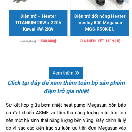
Điện trở – Heater
Điện trở đốt nóng Heater
TITANIUM 2KW x 220V
Incoloy 800 Megasun
Kawai KW-2KW
MGS-R50K-EU
Giá
Giá
1,500,000
₫
GIÁ NIÊM YẾT- LIÊN HỆ
1,800,000
₫
gốc
hiện
là:
tại
1,800,000₫.
là:
1,500,000₫.
Xem thêm
Click tại đây để xem thêm toàn bộ sản phẩm
điện trở gia nhiệt
Sự kết hợp giữa bơm nhiệt heat pump Megasun, bồn bảo
ôn đạt chuẩn ASME và tấm thu năng lượng mặt trời tạo
nên một hệ sinh thái năng lượng bền vững. Đây chính là lý
do vì sao các kiến trúc sư luôn ưu tiên đưa Megasun vào