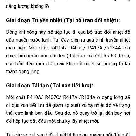
năng lượng khổng lồ.
Giai đoạn Truyền nhiệt (Tại bộ trao đổi nhiệt):
Dòng khí nóng này sẽ tiếp tục đi qua bộ trao đổi nhiệt để
gặp nguồn nước lạnh. Tại đây, diễn ra quá trình truyền nhiệt
gián tiếp: Môi chất R410A/ R407C/ R417A /R134A tỏa
nhiệt làm nước nóng dần lên (đạt mức cài đặt 55-60 độ C),
còn bản thân môi chất sau khi mất nhiệt sẽ ngưng tụ lại
thành dạng lỏng.
Giai đoạn Tái tạo (Tại van tiết lưu):
Môi chất R410A/ R407C/ R417A /R134A ở dạng lỏng sẽ
đi qua van tiết lưu để giảm áp suất và hạ nhiệt độ về trạng
thái cực lạnh ban đầu. Sau đó, nó quay trở lại dàn bay hơi
để tiếp tục bắt đầu một chu kỳ lấy nhiệt mới.
Tại các resort ven biển, thiết bị thường xuyên phải đối mặt