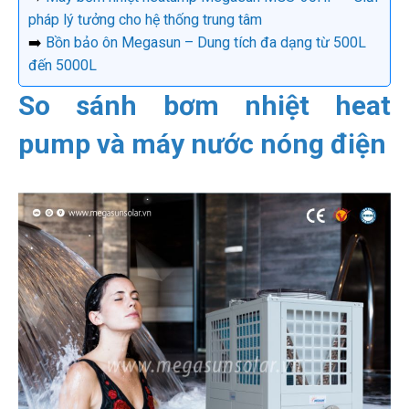
pháp lý tưởng cho hệ thống trung tâm
➡️
Bồn bảo ôn Megasun – Dung tích đa dạng từ 500L
đến 5000L
So sánh bơm nhiệt heat
pump và máy nước nóng điện