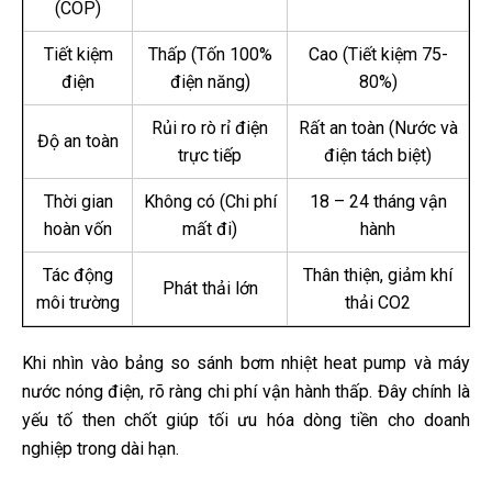
(COP)
Tiết kiệm
Thấp (Tốn 100%
Cao (Tiết kiệm 75-
điện
điện năng)
80%)
Rủi ro rò rỉ điện
Rất an toàn (Nước và
Độ an toàn
trực tiếp
điện tách biệt)
Thời gian
Không có (Chi phí
18 – 24 tháng vận
hoàn vốn
mất đi)
hành
Tác động
Thân thiện, giảm khí
Phát thải lớn
môi trường
thải CO2
Khi nhìn vào bảng so sánh bơm nhiệt heat pump và máy
nước nóng điện, rõ ràng chi phí vận hành thấp. Đây chính là
yếu tố then chốt giúp tối ưu hóa dòng tiền cho doanh
nghiệp trong dài hạn.