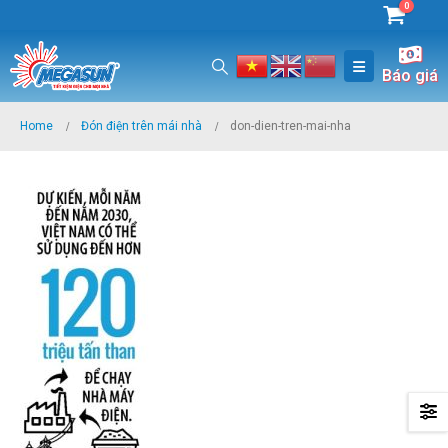
0
Báo giá
Home
Đón điện trên mái nhà
don-dien-tren-mai-nha