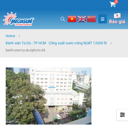
0
Báo giá
Home
Bệnh viện Từ Dũ - TP. HCM : Công suất nước nóng NLMT 12000 lít
benh-vien-tu-du-tphcm-06