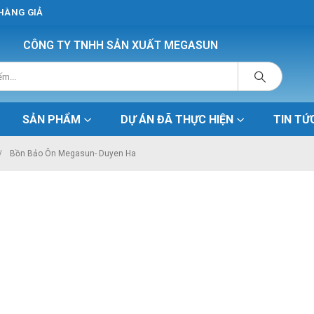
 HÀNG GIẢ
CÔNG TY TNHH SẢN XUẤT MEGASUN
SẢN PHẨM
DỰ ÁN ĐÃ THỰC HIỆN
TIN TỨ
Bồn Bảo Ôn Megasun- Duyen Ha