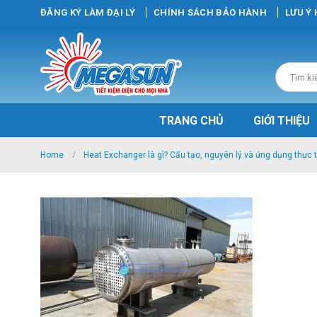
ĐĂNG KÝ LÀM ĐẠI LÝ
CHÍNH SÁCH BẢO HÀNH
LƯU Ý
TRANG CHỦ
GIỚI THIỆU
Home
Heat Exchanger là gì? Cấu tạo, nguyên lý và ứng dụng thực 