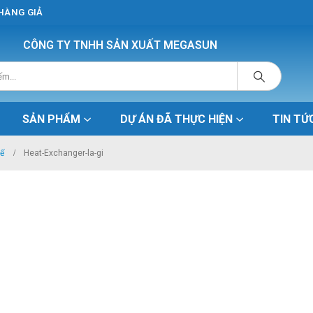
 HÀNG GIẢ
CÔNG TY TNHH SẢN XUẤT MEGASUN
SẢN PHẨM
DỰ ÁN ĐÃ THỰC HIỆN
TIN TỨ
tế
Heat-Exchanger-la-gi