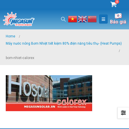
0
Báo giá
Home
Máy nước nóng Bơm Nhiệt tiết kiệm 80% điện năng tiêu thụ- (Heat Pumps)
bom-nhiet-calorex