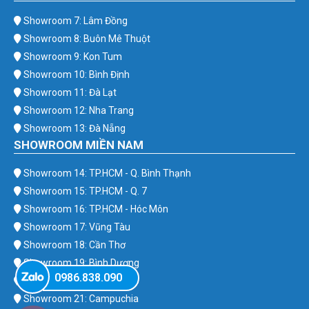
Showroom 7: Lâm Đồng
Showroom 8: Buôn Mê Thuột
Showroom 9: Kon Tum
Showroom 10: Bình Định
Showroom 11: Đà Lạt
Showroom 12: Nha Trang
Showroom 13: Đà Nẵng
SHOWROOM MIỀN NAM
Showroom 14: TP.HCM - Q. Bình Thạnh
Showroom 15: TP.HCM - Q. 7
Showroom 16: TP.HCM - Hóc Môn
Showroom 17: Vũng Tàu
Showroom 18: Cần Thơ
Showroom 19: Bình Dương
0986.838.090
Showroom 20: Bình Phước
Showroom 21: Campuchia