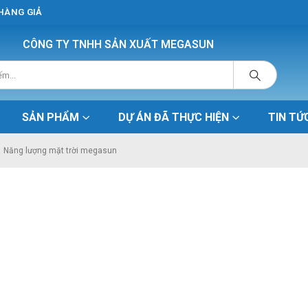
 HÀNG GIẢ
CÔNG TY TNHH SẢN XUẤT MEGASUN
SẢN PHẨM
DỰ ÁN ĐÃ THỰC HIỆN
TIN TỨ
Năng lượng mặt trời megasun