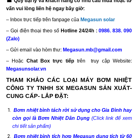
☎
Qúy đại lý và khách hàng có nhu cầu mua hoặc tư
vấn vui lòng liên hệ ngay bây giờ:
– Inbox trực tiếp trên fanpage của
Megasun solar
– Gọi điện thoại theo số
Hotline 24/24h :
0986. 838. 090
(Zalo)
– Gửi email vào hòm thư:
Megasun.mb@gmail.com
– Hoặc
Chat Box trực tiếp
trên truy cập Website:
Megasunsolar.vn
THAM KHẢO CÁC LOẠI MÁY BƠM NHIỆT
CÔNG TY TNHH SX MEGASUN SẢN XUẤT-
CUNG CẤP- LẮP ĐẶT:
Bơm nhiệt bình tách rời sử dụng cho Gia Đình hay
còn gọi là Bơm Nhiệt Dân Dụng
(Click link để xem
chi tiết sản phẩm)
Bơm nhiệt bình tích hợp Megasun dung tích từ 60