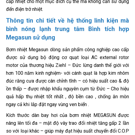
cấp nhiệt cho một mục đích cụ thể mà không cần sử dụng
đến điện trở nhiệt.
Thông tin chi tiết về hệ thống linh kiện mà
bình nóng lạnh trung tâm Bình tích hợp
Megasun sử dụng
Bơm nhiệt Megasun dòng sản phẩm công nghiệp cao cấp
được sử dụng bộ động cơ quạt loại AC external rotor
motor của thương hiệu Ziehl – Ðức lừng danh thế giới với
hơn 100 năm kinh nghiệm- với cánh quạt là hợp kim nhôm
đúc răng cưa được cân chỉnh tĩnh – có hiệu suất cao & độ
ồn thấp – được nhập khẩu nguyên cụm từ Ðức – Cho hiệu
quả hấp thụ nhiệt tốt nhất , độ bền cao , chống ăn mòn
ngay cả khi lắp đặt ngay vùng ven biển .
Kích thước dàn bay hơi của bơm nhiệt MEGASUN được
nâng lên tối đa – mật độ vây trao đổi nhiệt tăng gấp 2 lần
so với loại khác – giúp máy đạt hiệu suất chuyển đổi C.O.P