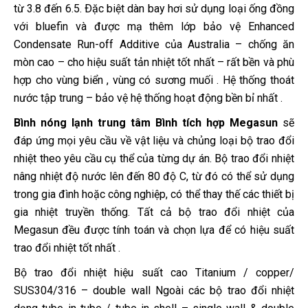
từ 3.8 đến 6.5. Ðặc biệt dàn bay hơi sử dụng loại ống đồng
với bluefin và được mạ thêm lớp bảo vệ Enhanced
Condensate Run-off Additive của Australia – chống ăn
mòn cao – cho hiệu suất tản nhiệt tốt nhất – rất bền và phù
hợp cho vùng biển , vùng có sương muối . Hệ thống thoát
nước tập trung – bảo vệ hệ thống hoạt động bền bỉ nhất .
Bình nóng lạnh trung tâm Bình tích hợp Megasun
sẽ
đáp ứng mọi yêu cầu về vật liệu và chủng loại bộ trao đổi
nhiệt theo yêu cầu cụ thể của từng dự án. Bộ trao đổi nhiệt
nâng nhiệt độ nước lên đến 80 độ C, từ đó có thể sử dụng
trong gia đình hoặc công nghiệp, có thể thay thế các thiết bị
gia nhiệt truyền thống. Tất cả bộ trao đổi nhiệt của
Megasun đều được tính toán và chọn lựa để có hiệu suất
trao đổi nhiệt tốt nhất .
Bộ trao đổi nhiệt hiệu suất cao Titanium / copper/
SUS304/316 – double wall Ngoài các bộ trao đổi nhiệt