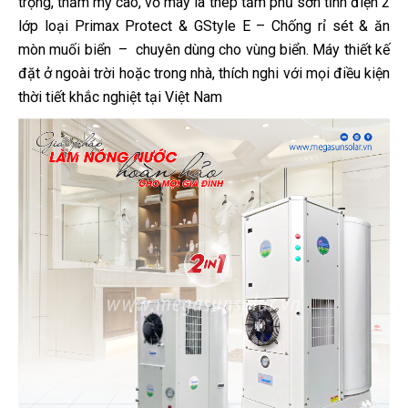
trọng, thẩm mỹ cao, vỏ máy là thép tấm phủ sơn tĩnh điện 2
lớp loại Primax Protect & GStyle E – Chống rỉ sét & ăn
mòn muối biển – chuyên dùng cho vùng biển. Máy thiết kế
đặt ở ngoài trời hoặc trong nhà, thích nghi với mọi điều kiện
thời tiết khắc nghiệt tại Việt Nam