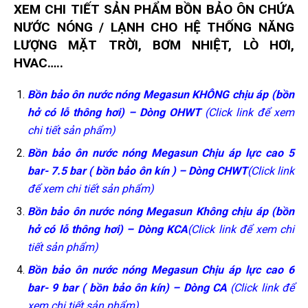
XEM CHI TIẾT SẢN PHẨM BỒN BẢO ÔN
CHỨA
NƯỚC NÓNG / LẠNH CHO HỆ THỐNG NĂNG
LƯỢNG MẶT TRỜI, BƠM NHIỆT, LÒ HƠI,
HVAC…..
Bồn bảo ôn nước nóng Megasun KHÔNG chịu áp (bồn
hở có lỗ thông hơi) – Dòng OHWT
(Click link để xem
chi tiết sản phẩm)
Bồn bảo ôn nước nóng Megasun Chịu áp lực cao
5
bar- 7.5 bar
( bồn bảo ôn kín ) – Dòng CHWT
(Click link
để xem chi tiết sản phẩm)
Bồn bảo ôn nước nóng Megasun Không chịu áp (bồn
hở có lỗ thông hơi) – Dòng KCA
(Click link để xem chi
tiết sản phẩm)
Bồn bảo ôn nước nóng Megasun Chịu áp lực cao 6
bar- 9 bar ( bồn bảo ôn kín) – Dòng CA
(Click link để
xem chi tiết sản phẩm)