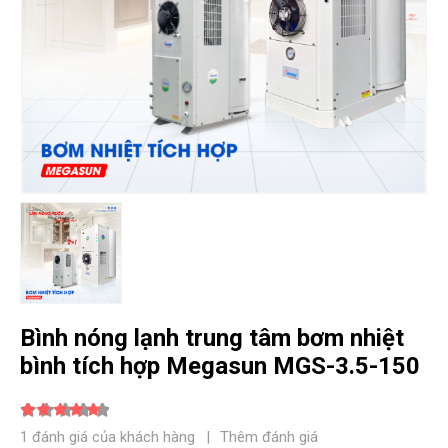
Bình nóng lạnh trung tâm bơm nhiệt
bình tích hợp Megasun MGS-3.5-150
5.00
out of 5
1
đánh giá của khách hàng
|
Thêm đánh giá