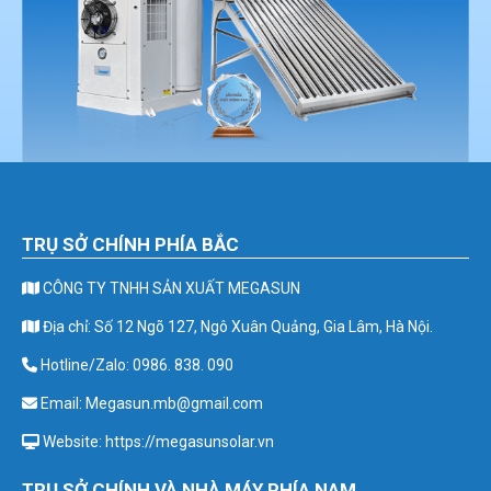
TRỤ SỞ CHÍNH PHÍA BẮC
CÔNG TY TNHH SẢN XUẤT MEGASUN
Địa chỉ: Số 12 Ngõ 127, Ngô Xuân Quảng, Gia Lâm, Hà Nội.
Hotline/Zalo: 0986. 838. 090
Email: Megasun.mb@gmail.com
Website: https://megasunsolar.vn
TRỤ SỞ CHÍNH VÀ NHÀ MÁY PHÍA NAM