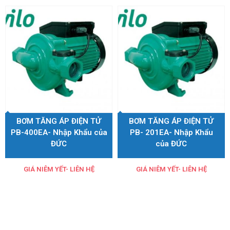
BƠM TĂNG ÁP ĐIỆN TỬ
BƠM TĂNG ÁP ĐIỆN TỬ
PB-400EA- Nhập Khẩu của
PB- 201EA- Nhập Khẩu
ĐỨC
của ĐỨC
GIÁ NIÊM YẾT- LIÊN HỆ
GIÁ NIÊM YẾT- LIÊN HỆ