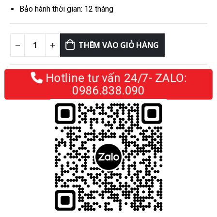
Bảo hành thời gian: 12 tháng
THÊM VÀO GIỎ HÀNG
Hotline tư vấn 24/7- ZALO:
0986.838.090