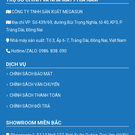
CÔNG TY TNHH SẢN XUẤT MEGASUN
Địa chỉ VP: Số 439/69, đường Bùi Trọng Nghĩa, tổ 40, KP3, P.
Trảng Dài, Đồng Nai
Nhà máy sản xuất: Tổ 3, Ấp 6-7, Trảng Dài, Đồng Nai, Việt Nam
Hotline/ZALO: 0986. 838. 090
DỊCH VỤ
CHÍNH SÁCH BẢO MẬT
CHÍNH SÁCH VẬN CHUYỂN
CHÍNH SÁCH THANH TOÁN
CHÍNH SÁCH ĐỔI TRẢ
SHOWROOM MIỀN BẮC
Showroom 1: Số 12 Ngõ 127, Ngô Xuân Quảng, Gia Lâm, Hà Nội