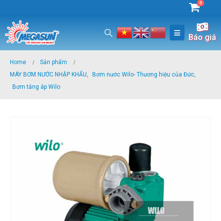
0
Báo giá
Home
Sản phẩm
MÁY BƠM NƯỚC NHẬP KHẨU
,
Bơm nước Wilo- Thương hiệu của Đức
,
Bơm tăng áp Wilo