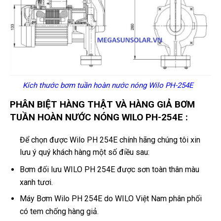
Kích thước bơm tuần hoàn nước nóng Wilo PH-254E
PHÂN BIỆT HÀNG THẬT VÀ HÀNG GIẢ BƠM
TUẦN HOÀN NƯỚC NÓNG WILO PH-254E :
Để chọn được Wilo PH 254E chính hãng chúng tôi xin
lưu ý quý khách hàng một số điều sau:
Bơm đối lưu WILO PH 254E được sơn toàn thân màu
xanh tươi.
Máy Bơm Wilo PH 254E do WILO Việt Nam phân phối
có tem chống hàng giả.