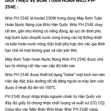
GIỚI THIỆU VỀ BƠM TUẦN HOÀN WILO PH-
254E :
Wilo PH 254E là model 250W trong dòng Máy Bơm Tuần
Hoàn Nước Nóng của Wilo Hàn Quốc. Wilo PH 254E chạy
rất êm, gần như không có tiếng động, áp lực ổn định phù
hợp bơm luôn chuyển nước nóng trong các hệ thống nhiệt
và tuần hoàn nước nóng. Đặc biệt phù hợp cho các gia đình
hạn chế về mặt không gian và cần yên tĩnh.
Máy Bơm Tuần Hoàn Nước Nóng Wilo PH 254E được chế
tạo từ những vật liệu cao cấp độ bền cao.
Wilo PH 254E được thiết kế dạng “Inline” mặt bích ren nên
việc lắp đặt, bảo dưỡng rất dễ dàng ngoài ra máy làm việc
được ở nhiệt độ lên tới 100°C.
PH 254E được nhập khẩu nguyên chiếc từ Hàn Quốc với
đầy đủ giấy tờ chứng nhận chất lượng và xuất xứ (CO, CQ).
Cũng như các Máy Bơm Wilo khác Wilo PH 254E cũng