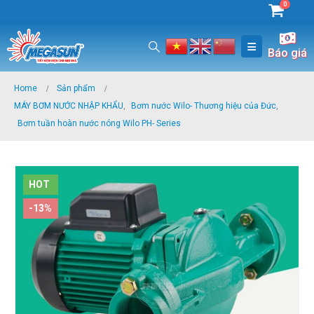
0
Báo giá
Home
Sản phẩm
MÁY BƠM NƯỚC NHẬP KHẨU
,
Bơm nước Wilo- Thương hiệu của Đức
,
Bơm tuần hoàn nước nóng Wilo PH- Series
HOT
-13%