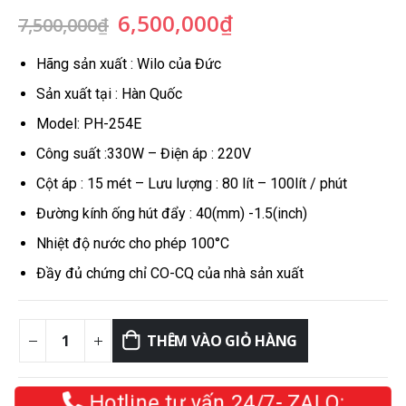
Giá
Giá
6,500,000
₫
7,500,000
₫
gốc
hiện
là:
tại
Hãng sản xuất : Wilo của Đức
7,500,000₫.
là:
Sản xuất tại : Hàn Quốc
6,500,000₫.
Model: PH-254E
Công suất :330W – Điện áp : 220V
Cột áp : 15 mét – Lưu lượng : 80 lít – 100lít / phút
Đường kính ống hút đẩy : 40(mm) -1.5(inch)
Nhiệt độ nước cho phép 100°C
Đầy đủ chứng chỉ CO-CQ của nhà sản xuất
THÊM VÀO GIỎ HÀNG
Hotline tư vấn 24/7- ZALO: