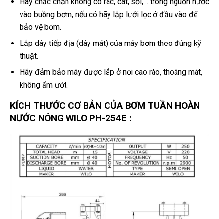
Hãy chắc chắn không có rác, cát, sỏi,… trong nguồn nước
vào buồng bơm, nếu có hãy lắp lưới lọc ở đầu vào để
bảo vệ bơm.
Lắp dây tiếp địa (dây mát) của máy bơm theo đúng kỹ
thuật.
Hãy đảm bảo máy được lắp ở nơi cao ráo, thoáng mát,
không ẩm ướt.
KÍCH THƯỚC CƠ BẢN CỦA BƠM TUẦN HOÀN
NƯỚC NÓNG WILO PH-254E :