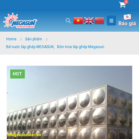
0
Báo giá
Home
Sản phẩm
Bể nước lắp ghép MEGASUN
,
Bồn Inox lắp ghép Megasun
HOT