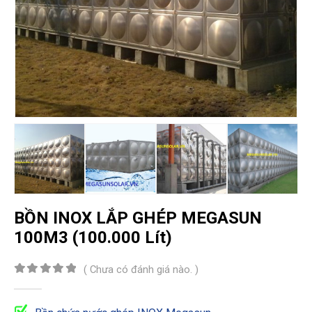
BỒN INOX LẮP GHÉP MEGASUN
100M3 (100.000 Lít)
( Chưa có đánh giá nào. )
0
out of 5