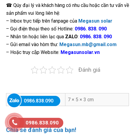
☎ Qúy đại lý và khách hàng có nhu cầu hoặc cần tư vấn về
sản phẩm vui lòng liên hệ:
– Inbox trực tiếp trên fanpage của
Megasun solar
– Gọi điện thoại theo số Hotline:
0986. 838. 090
– Nhắn tin hoặc liên lạc qua
ZALO
:
0986. 838. 090
– Gửi email vào hòm thư:
Megasun.mb@gmail.com
– Hoặc truy cập Website:
Megasunsolar.vn
Đánh giá
Kích thước
7 × 5 × 3 cm
0986.838.090
0986.838.090
Chia sẻ đánh giá của bạn!