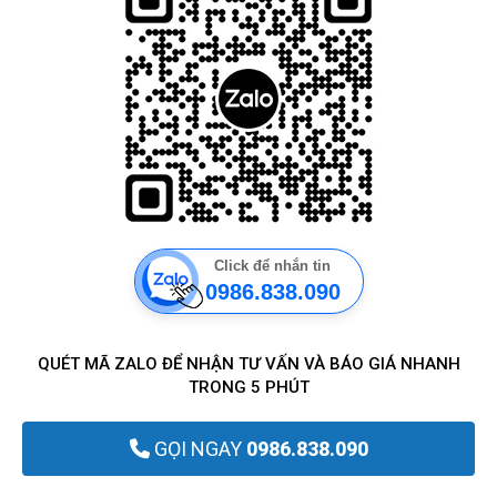
Click để nhắn tin
0986.838.090
QUÉT MÃ ZALO ĐỂ NHẬN TƯ VẤN VÀ BÁO GIÁ NHANH
TRONG 5 PHÚT
GỌI NGAY
0986.838.090