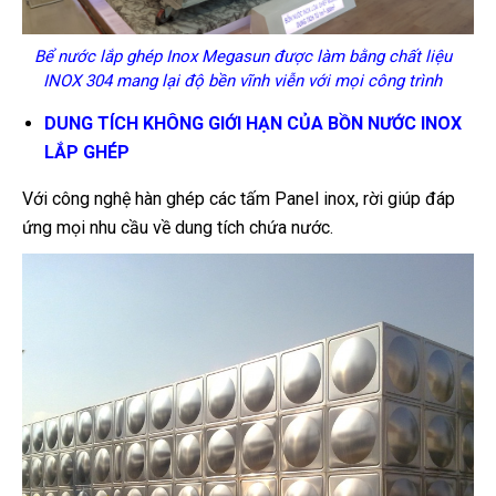
Bể nước lắp ghép Inox Megasun được làm bằng chất liệu
INOX 304 mang lại độ bền vĩnh viễn với mọi công trình
DUNG TÍCH KHÔNG GIỚI HẠN CỦA BỒN NƯỚC INOX
LẮP GHÉP
Với công nghệ hàn ghép các tấm Panel inox, rời giúp đáp
ứng mọi nhu cầu về dung tích chứa nước.