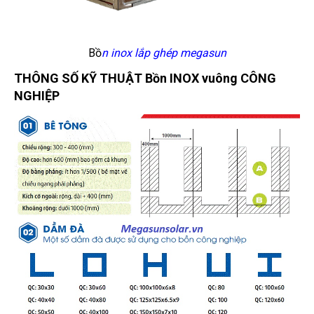
Bồ
n inox lắp ghép megasun
THÔNG SỐ KỸ THUẬT Bồn INOX vuông CÔNG
NGHIỆP