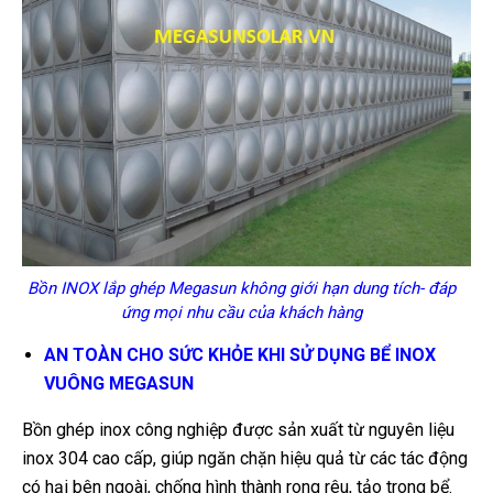
Bồn INOX lắp ghép Megasun không giới hạn dung tích- đáp
ứng mọi nhu cầu của khách hàng
AN TOÀN CHO SỨC KHỎE KHI SỬ DỤNG BỂ INOX
VUÔNG MEGASUN
Bồn ghép inox công nghiệp được sản xuất từ nguyên liệu
inox 304 cao cấp, giúp ngăn chặn hiệu quả từ các tác động
có hại bên ngoài, chống hình thành rong rêu, tảo trong bể.