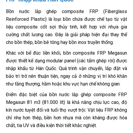
Bồn nước lắp ghép composite FRP (Fiberglass
Reinforced Plastic) là loại bồn chứa được chế tạo từ vật
liệu composite cốt sợi thủy tinh, kết hợp với nhựa gia
cường chất lượng cao. Đây là giải pháp hiện đại thay thế
cho bồn thép, bồn bê tông hay bồn inox truyền thống.
Khác với bể đúc liền khối, bồn composite FRP Megasun
được thiết kế dạng modular panel (các tấm ghép rời) được
nhập khẩu từ Hàn Quốc. Quá trình vận chuyển, lắp đặt và
bảo trì trở nên thuận tiện, ngay cả ở những vị trí khó khăn
như tầng thượng, hầm hoặc khu vực hạn chế không gian.
Điểm đặc biệt của bồn nước lắp ghép composite FRP
Megasun 81 m3 (81.000 lít) là khả năng chịu lực cao, độ
kín nước tuyệt đối và tuổi thọ vượt trội. Vật liệu FRP không
chỉ nhẹ hơn thép, bền hơn nhựa mà còn kháng được hóa
chất, tia UV và điều kiện thời tiết khắc nghiệt.