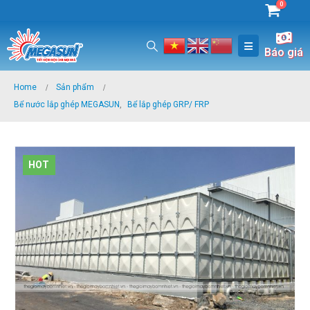
0
Báo giá
Home
Sản phẩm
Bể nước lắp ghép MEGASUN
,
Bể lắp ghép GRP/ FRP
HOT