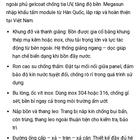
ngoài phủ gelcoat chống tia UV, tăng độ bền. Megasun
nhập khẩu tấm module từ Hàn Quốc, lắp ráp và hoàn thiện
tại Việt Nam.
Khung đỡ và thanh giằng: Bồn được gia cố bằng khung
thép mạ kẽm hoặc inox, chịu tải trọng lớn và lực tác
động từ bên ngoài. Hệ thống giằng ngang – dọc giúp
hạn chế biến dạng khi bồn đầy nước.
Ron cao su chống thấm: Đặt tại mối nối giữa panel, đảm
bảo độ kín nước tuyệt đối, chống rò rỉ trong quá trình sử
dụng.
Bu lông, ốc vít inox: Dùng inox 304 hoặc 316, chống gỉ
sét, bền bỉ ngay cả trong môi trường ẩm ướt.
Nắp bồn và thang leo: Trang bị nắp kín chống bụi bẩn,
côn trùng; thang leo ngoài thuận tiện cho kiểm tra, bảo
trì.
Đường ống cấp – xả – tràn – xả cặn: Thiết kế đầy đủ hệ