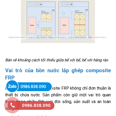
Bản vẽ khoảng cách tối thiểu giữa bể với bể, bể với hàng rào
Vai trò của bồn nước lắp ghép composite
FRP
0986.838.090
Bồn nước lắp ghép composite FRP không chỉ đơn thuần là
thiết bị chứa nước. Sản phẩm còn giữ một vai trò quan
trọng trong nhiều lĩnh vực đời sống, sản xuất và an toàn
0986.838.090
công trình như: