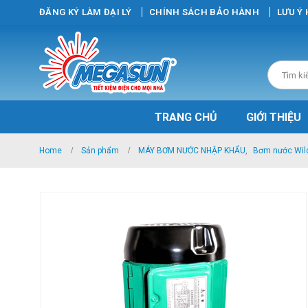
ĐĂNG KÝ LÀM ĐẠI LÝ
CHÍNH SÁCH BẢO HÀNH
LƯU Ý
TRANG CHỦ
GIỚI THIỆU
Home
Sản phẩm
MÁY BƠM NƯỚC NHẬP KHẨU
,
Bơm nước Wilo