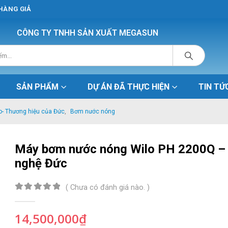
 HÀNG GIẢ
CÔNG TY TNHH SẢN XUẤT MEGASUN
SẢN PHẨM
DỰ ÁN ĐÃ THỰC HIỆN
TIN TỨ
- Thương hiệu của Đức
,
Bơm nước nóng
Máy bơm nước nóng Wilo PH 2200Q –
nghệ Đức
( Chưa có đánh giá nào. )
0
out of 5
14,500,000
₫