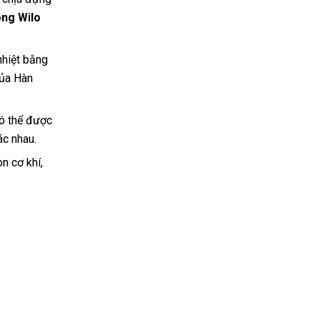
ng Wilo
nhiệt bằng
của Hàn
có thể được
ác nhau.
n cơ khí,