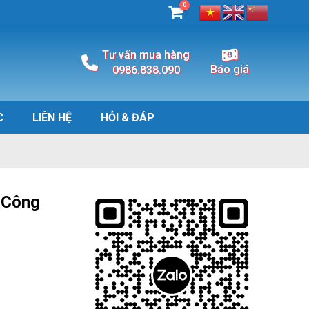
0
Tư vấn mua hàng
Báo giá
0986.838.090
C
LIÊN HỆ
HỎI & ĐÁP
 Công