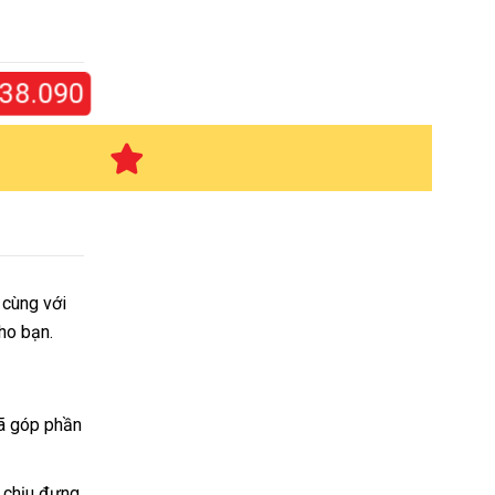
8.090
 cùng với
cho bạn.
ã góp phần
 chịu đựng