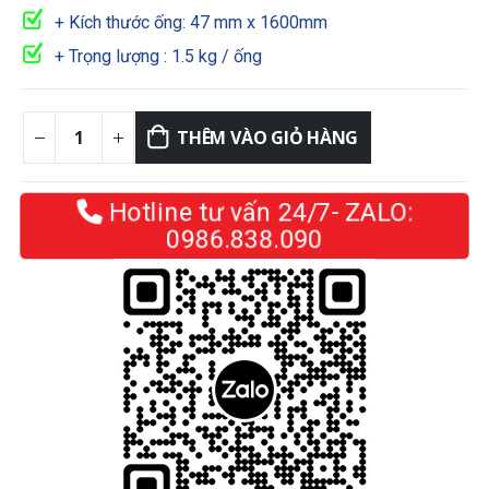
+ Kích thước ống: 47 mm x 1600mm
+ Trọng lượng : 1.5 kg / ống
THÊM VÀO GIỎ HÀNG
Hotline tư vấn 24/7- ZALO:
0986.838.090