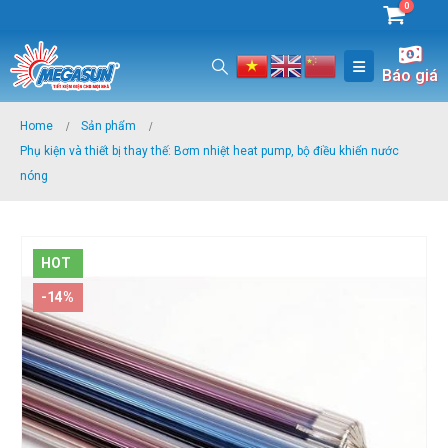
0
Báo giá
Home
Sản phẩm
Phụ kiện và thiết bị thay thế: Bơm nhiệt heat pump, bộ điều khiển nước
nóng
HOT
-14%