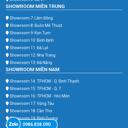
SHOWROOM MIỀN TRUNG
Showroom 7: Lâm Đồng
Showroom 8: Buôn Mê Thuột
Showroom 9: Kon Tum
Showroom 10: Bình Định
Showroom 11: Đà Lạt
Showroom 12: Nha Trang
Showroom 13: Đà Nẵng
SHOWROOM MIỀN NAM
Showroom 14: TP.HCM - Q. Bình Thạnh
Showroom 15: TP.HCM - Q. 7
Showroom 16: TP.HCM - Hóc Môn
Showroom 17: Vũng Tàu
Showroom 18: Cần Thơ
Showroom 19: Bình Dương
0986.838.090
Showroom 20: Bình Phước