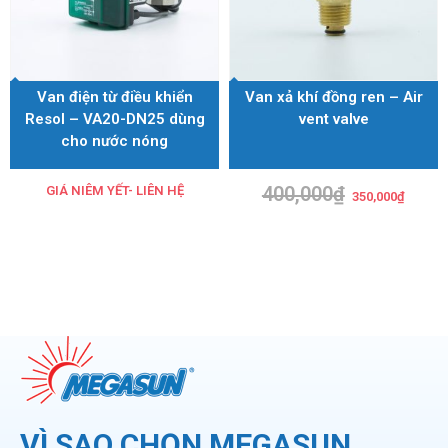
Van điện từ điều khiển
Van xả khí đồng ren – Air
Resol – VA20-DN25 dùng
vent valve
cho nước nóng
400,000
₫
Giá
Giá
GIÁ NIÊM YẾT- LIÊN HỆ
350,000
₫
gốc
hiện
là:
tại
400,000₫.
là:
350,00
VÌ SAO CHỌN MEGASUN