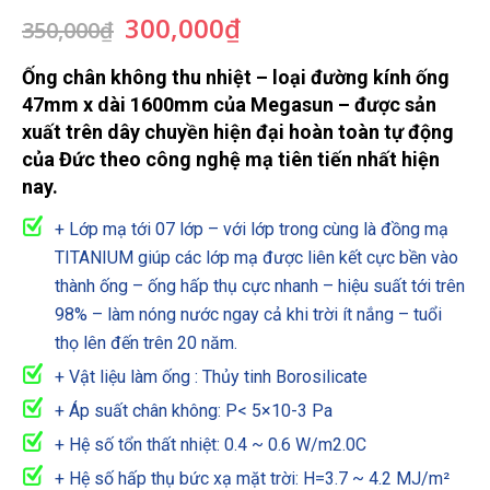
Giá
Giá
300,000
₫
350,000
₫
gốc
hiện
là:
tại
Ống chân không thu nhiệt – loại đường kính ống
350,000₫.
là:
47mm x dài 1600mm của Megasun – được sản
300,000₫.
xuất trên dây chuyền hiện đại hoàn toàn tự động
của Đức theo công nghệ mạ tiên tiến nhất hiện
nay.
+ Lớp mạ tới 07 lớp – với lớp trong cùng là đồng mạ
TITANIUM giúp các lớp mạ được liên kết cực bền vào
thành ống – ống hấp thụ cực nhanh – hiệu suất tới trên
98% – làm nóng nước ngay cả khi trời ít nắng – tuổi
thọ lên đến trên 20 năm.
+ Vật liệu làm ống : Thủy tinh Borosilicate
+ Áp suất chân không: P< 5×10-3 Pa
+ Hệ số tổn thất nhiệt: 0.4 ~ 0.6 W/m2.0C
+ Hệ số hấp thụ bức xạ mặt trời: H=3.7 ~ 4.2 MJ/m²