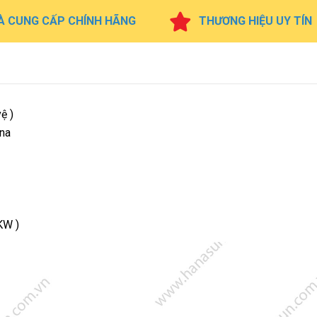
À CUNG CẤP CHÍNH HÃNG
THƯƠNG HIỆU UY TÍN
ệ )
na
KW )