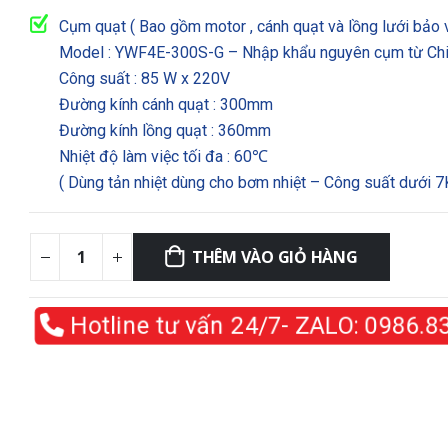
gốc
hiện
là:
tại
Cụm quạt ( Bao gồm motor , cánh quạt và lồng lưới bảo v
2,500,000₫.
là:
Model : YWF4E-300S-G – Nhập khẩu nguyên cụm từ Ch
2,400,000₫.
Công suất : 85 W x 220V
Đường kính cánh quạt : 300mm
Đường kính lồng quạt : 360mm
Nhiệt độ làm việc tối đa : 60℃
( Dùng tản nhiệt dùng cho bơm nhiệt – Công suất dưới 
THÊM VÀO GIỎ HÀNG
Hotline tư vấn 24/7- ZALO:
0986.8