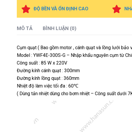
ĐỘ BỀN VÀ ỔN ĐỊNH CAO
NH
MÔ TẢ
BÌNH LUẬN (0)
Cụm quạt ( Bao gồm motor , cánh quạt và lồng lưới bảo v
Model : YWF4E-300S-G – Nhập khẩu nguyên cụm từ Chi
Công suất : 85 W x 220V
Đường kính cánh quạt : 300mm
Đường kính lồng quạt : 360mm
Nhiệt độ làm việc tối đa : 60℃
( Dùng tản nhiệt dùng cho bơm nhiệt – Công suất dưới 7