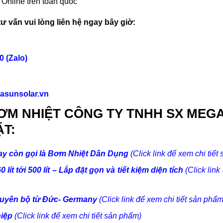
nline trên toàn quốc
 vấn vui lòng liên hệ ngay bây giờ:
0 (Zalo)
asunsolar.vn
ƠM NHIỆT CÔNG TY TNHH SX MEG
ẶT:
hay còn gọi là Bơm Nhiệt Dân Dụng
(Click link để xem chi tiế
ít tới 500 lít – Lắp đặt gọn và tiết kiệm diện tích
(Click lin
guyên bộ từ Đức- Germany
(Click link để xem chi tiết sản phẩm
hiệp
(Click link để xem chi tiết sản phẩm)