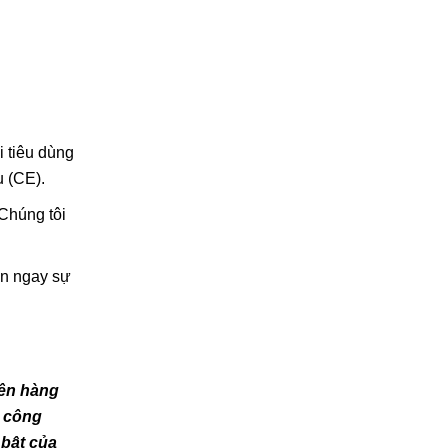
 tiêu dùng
u (CE).
Chúng tôi
ận ngay sự
lên hàng
, công
 bật của