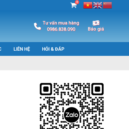
0
Tư vấn mua hàng
Báo giá
0986.838.090
C
LIÊN HỆ
HỎI & ĐÁP