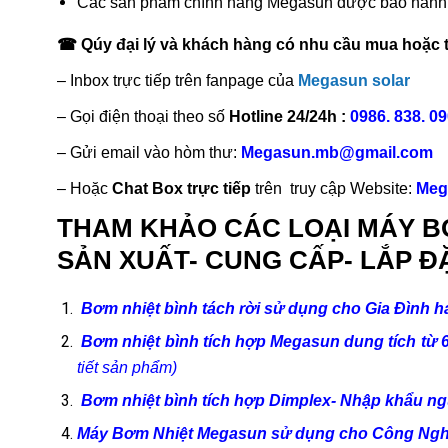
Các sản phẩm chính hãng Megasun được bảo hành O
☎
Qúy đại lý và khách hàng có nhu cầu mua hoặc tư
– Inbox trực tiếp trên fanpage của
Megasun solar
– Gọi điện thoại theo số
Hotline 24/24h :
0986. 838. 09
– Gửi email vào hòm thư:
Megasun.mb@gmail.com
– Hoặc
Chat Box trực tiếp
trên truy cập Website:
Meg
THAM KHẢO CÁC LOẠI MÁY B
SẢN XUẤT- CUNG CẤP- LẮP Đ
Bơm nhiệt bình tách rời sử dụng cho Gia Đình 
Bơm nhiệt bình tích hợp Megasun dung tích từ 60 l
tiết sản phẩm)
Bơm nhiệt bình tích hợp Dimplex- Nhập khẩu n
Máy Bơm Nhiệt Megasun sử dụng cho Công Ng