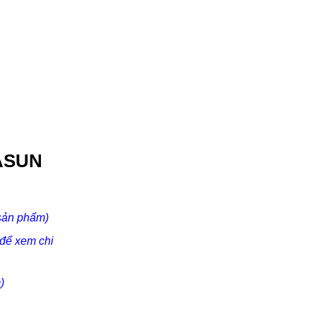
ASUN
t sản phẩm)
k để xem chi
)