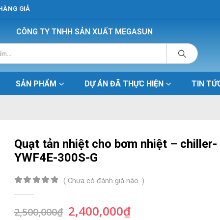
 HÀNG GIẢ
CÔNG TY TNHH SẢN XUẤT MEGASUN
SẢN PHẨM
DỰ ÁN ĐÃ THỰC HIỆN
TIN TỨ
Quạt tản nhiệt cho bơm nhiệt – chiller-
YWF4E-300S-G
( Chưa có đánh giá nào. )
0
out of 5
Giá
Giá
2,400,000
₫
2,500,000
₫