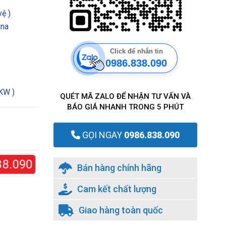
ệ )
ina
Click để nhắn tin
0986.838.090
7KW )
QUÉT MÃ ZALO ĐỂ NHẬN TƯ VẤN VÀ
BÁO GIÁ NHANH TRONG 5 PHÚT
GỌI NGAY
0986.838.090
38.090
Bán hàng chính hãng
Cam kết chất lượng
Giao hàng toàn quốc