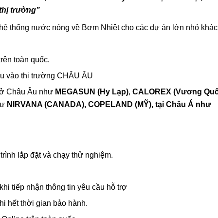
hị trường”
hệ thống nước nóng về Bơm Nhiệt cho các dự án lớn nhỏ khác
rên toàn quốc.
ẩu vào thị trường CHÂU ÂU
ng ở Châu Âu như
MEGASUN (Hy Lạp)
,
CALOREX (Vương Quố
hư
NIRVANA (CANADA), COPELAND (MỸ),
tại Châu Á như
 trình lắp đặt và chạy thử nghiệm.
hi tiếp nhận thông tin yêu cầu hỗ trợ
i hết thời gian bảo hành.