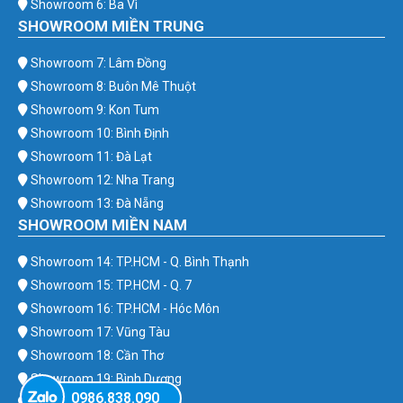
Showroom 6: Ba Vì
SHOWROOM MIỀN TRUNG
Showroom 7: Lâm Đồng
Showroom 8: Buôn Mê Thuột
Showroom 9: Kon Tum
Showroom 10: Bình Định
Showroom 11: Đà Lạt
Showroom 12: Nha Trang
Showroom 13: Đà Nẵng
SHOWROOM MIỀN NAM
Showroom 14: TP.HCM - Q. Bình Thạnh
Showroom 15: TP.HCM - Q. 7
Showroom 16: TP.HCM - Hóc Môn
Showroom 17: Vũng Tàu
Showroom 18: Cần Thơ
Showroom 19: Bình Dương
0986.838.090
Showroom 20: Bình Phước