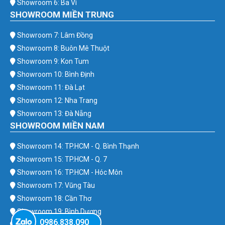
Showroom 6: Ba Vì
SHOWROOM MIỀN TRUNG
Showroom 7: Lâm Đồng
Showroom 8: Buôn Mê Thuột
Showroom 9: Kon Tum
Showroom 10: Bình Định
Showroom 11: Đà Lạt
Showroom 12: Nha Trang
Showroom 13: Đà Nẵng
SHOWROOM MIỀN NAM
Showroom 14: TP.HCM - Q. Bình Thạnh
Showroom 15: TP.HCM - Q. 7
Showroom 16: TP.HCM - Hóc Môn
Showroom 17: Vũng Tàu
Showroom 18: Cần Thơ
Showroom 19: Bình Dương
0986.838.090
Showroom 20: Bình Phước