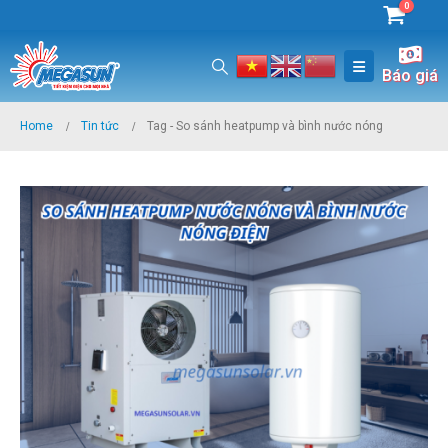
0
Báo giá
Home
Tin tức
Tag -
So sánh heatpump và bình nước nóng