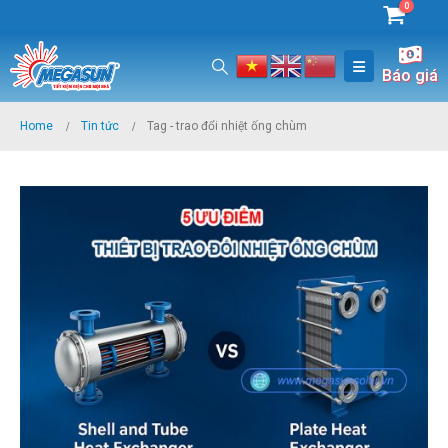
0
Báo giá
Home
Tin tức
Tag -
trao đổi nhiệt ống chùm