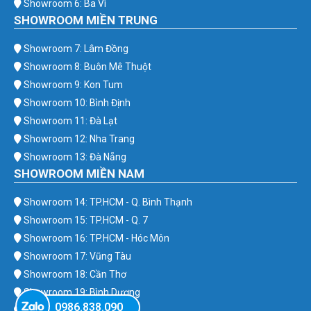
Showroom 6: Ba Vì
SHOWROOM MIỀN TRUNG
Showroom 7: Lâm Đồng
Showroom 8: Buôn Mê Thuột
Showroom 9: Kon Tum
Showroom 10: Bình Định
Showroom 11: Đà Lạt
Showroom 12: Nha Trang
Showroom 13: Đà Nẵng
SHOWROOM MIỀN NAM
Showroom 14: TP.HCM - Q. Bình Thạnh
Showroom 15: TP.HCM - Q. 7
Showroom 16: TP.HCM - Hóc Môn
Showroom 17: Vũng Tàu
Showroom 18: Cần Thơ
Showroom 19: Bình Dương
0986.838.090
Showroom 20: Bình Phước