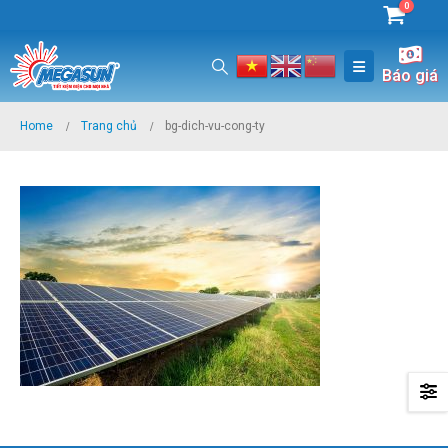
0
Báo giá
Home
Trang chủ
bg-dich-vu-cong-ty