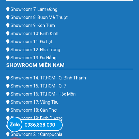
Showroom 7: Lâm Đồng
Showroom 8: Buôn Mê Thuột
Showroom 9: Kon Tum
Showroom 10: Bình Định
Showroom 11: Đà Lạt
Showroom 12: Nha Trang
Showroom 13: Đà Nẵng
SHOWROOM MIỀN NAM
Showroom 14: TP.HCM - Q. Bình Thạnh
Showroom 15: TP.HCM - Q. 7
Showroom 16: TP.HCM - Hóc Môn
Showroom 17: Vũng Tàu
Showroom 18: Cần Thơ
Showroom 19: Bình Dương
0986.838.090
Showroom 20: Bình Phước
Showroom 21: Campuchia