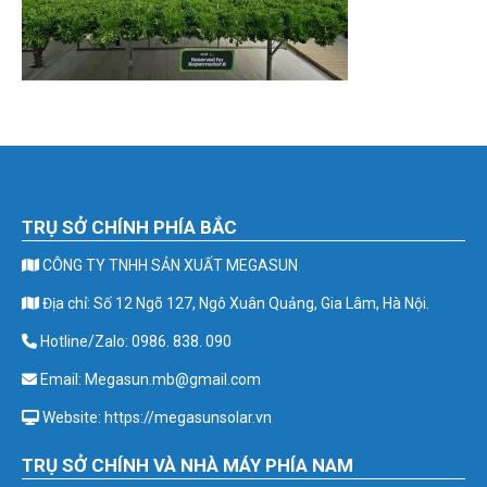
TRỤ SỞ CHÍNH PHÍA BẮC
CÔNG TY TNHH SẢN XUẤT MEGASUN
Địa chỉ: Số 12 Ngõ 127, Ngô Xuân Quảng, Gia Lâm, Hà Nội.
Hotline/Zalo: 0986. 838. 090
Email: Megasun.mb@gmail.com
Website: https://megasunsolar.vn
TRỤ SỞ CHÍNH VÀ NHÀ MÁY PHÍA NAM