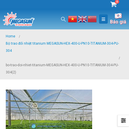
0
Báo giá
Home
Bộ trao đổi nhiệt titanium MEGASUN-HEX-400-U-PN10-TITANIUM-304-PU-
304
bo-trao-doi-nhiet-titanium-MEGASUN-HEX-400-U-PN10-TITANIUM-304-PU-
304(2)