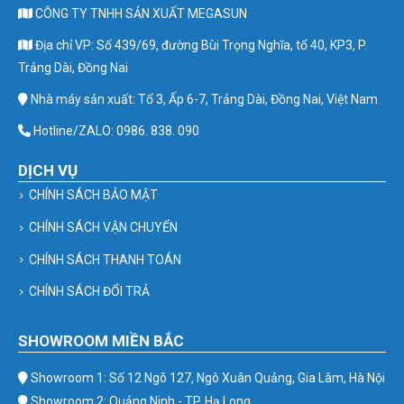
CÔNG TY TNHH SẢN XUẤT MEGASUN
Địa chỉ VP: Số 439/69, đường Bùi Trọng Nghĩa, tổ 40, KP3, P.
Trảng Dài, Đồng Nai
Nhà máy sản xuất: Tổ 3, Ấp 6-7, Trảng Dài, Đồng Nai, Việt Nam
Hotline/ZALO: 0986. 838. 090
DỊCH VỤ
CHÍNH SÁCH BẢO MẬT
CHÍNH SÁCH VẬN CHUYỂN
CHÍNH SÁCH THANH TOÁN
CHÍNH SÁCH ĐỔI TRẢ
SHOWROOM MIỀN BẮC
Showroom 1: Số 12 Ngõ 127, Ngô Xuân Quảng, Gia Lâm, Hà Nội
Showroom 2: Quảng Ninh - TP. Hạ Long