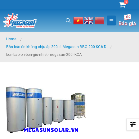
0
Báo giá
Home
Bồn bảo ôn không chịu áp 200 lít Megasun BBO-200-KCA-D
bon-bao-on-bon-giu-nhiet-megasun-200l-KCA