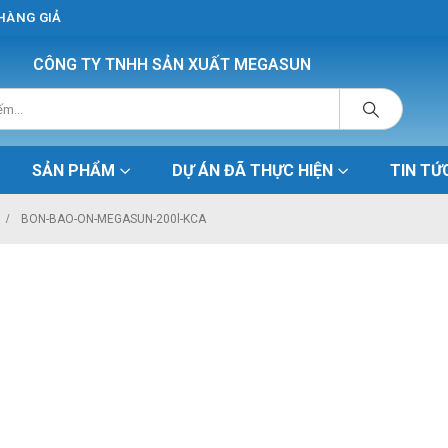
 HÀNG GIẢ
CÔNG TY TNHH SẢN XUẤT MEGASUN
SẢN PHẨM
DỰ ÁN ĐÃ THỰC HIỆN
TIN TỨ
BON-BAO-ON-MEGASUN-200l-KCA