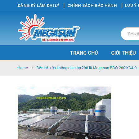
ĐĂNG KÝ LÀM ĐẠI LÝ
CHÍNH SÁCH BẢO HÀNH
LƯU Ý
TRANG CHỦ
GIỚI THIỆU
Home
Bồn bảo ôn không chịu áp 200 lít Megasun BBO-200-KCA-D