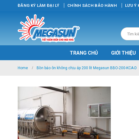
ĐĂNG KÝ LÀM ĐẠI LÝ
CHÍNH SÁCH BẢO HÀNH
LƯU Ý
TRANG CHỦ
GIỚI THIỆU
Home
Bồn bảo ôn không chịu áp 200 lít Megasun BBO-200-KCA-D