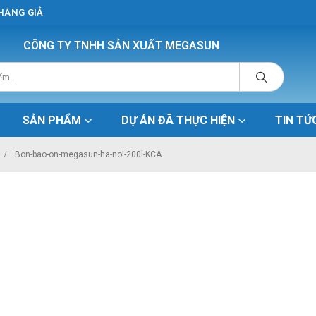
 HÀNG GIẢ
CÔNG TY TNHH SẢN XUẤT MEGASUN
SẢN PHẨM
DỰ ÁN ĐÃ THỰC HIỆN
TIN TỨ
Bon-bao-on-megasun-ha-noi-200l-KCA