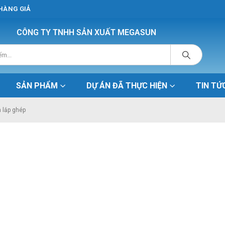
 HÀNG GIẢ
CÔNG TY TNHH SẢN XUẤT MEGASUN
SẢN PHẨM
DỰ ÁN ĐÃ THỰC HIỆN
TIN TỨ
 lắp ghép