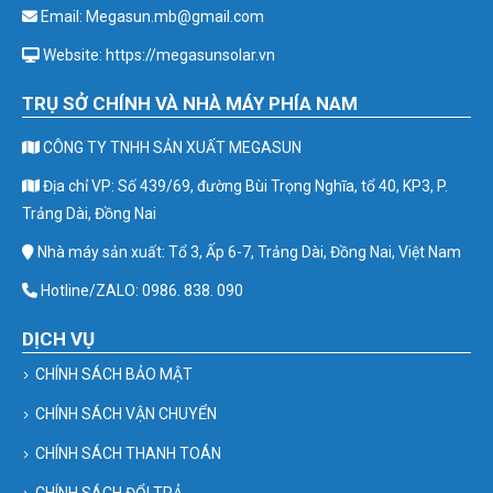
Email: Megasun.mb@gmail.com
Website: https://megasunsolar.vn
TRỤ SỞ CHÍNH VÀ NHÀ MÁY PHÍA NAM
CÔNG TY TNHH SẢN XUẤT MEGASUN
Địa chỉ VP: Số 439/69, đường Bùi Trọng Nghĩa, tổ 40, KP3, P.
Trảng Dài, Đồng Nai
Nhà máy sản xuất: Tổ 3, Ấp 6-7, Trảng Dài, Đồng Nai, Việt Nam
Hotline/ZALO: 0986. 838. 090
DỊCH VỤ
CHÍNH SÁCH BẢO MẬT
CHÍNH SÁCH VẬN CHUYỂN
CHÍNH SÁCH THANH TOÁN
CHÍNH SÁCH ĐỔI TRẢ