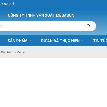
 HÀNG GIẢ
CÔNG TY TNHH SẢN XUẤT MEGASUN
SẢN PHẨM
DỰ ÁN ĐÃ THỰC HIỆN
TIN TỨ
Bồn bảo ôn Megasun