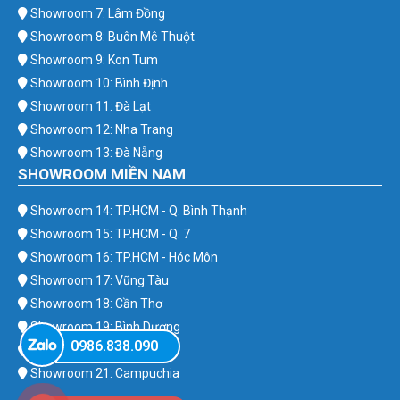
Showroom 7: Lâm Đồng
Showroom 8: Buôn Mê Thuột
Showroom 9: Kon Tum
Showroom 10: Bình Định
Showroom 11: Đà Lạt
Showroom 12: Nha Trang
Showroom 13: Đà Nẵng
SHOWROOM MIỀN NAM
Showroom 14: TP.HCM - Q. Bình Thạnh
Showroom 15: TP.HCM - Q. 7
Showroom 16: TP.HCM - Hóc Môn
Showroom 17: Vũng Tàu
Showroom 18: Cần Thơ
Showroom 19: Bình Dương
0986.838.090
Showroom 20: Bình Phước
Showroom 21: Campuchia