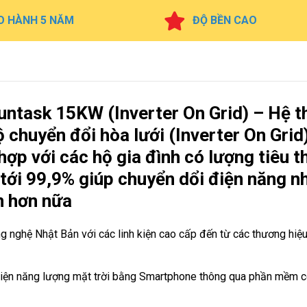
O HÀNH 5 NĂM
ĐỘ BỀN CAO
Suntask 15KW (Inverter On Grid) – Hệ 
 chuyển đổi hòa lưới (Inverter On Grid
ợp với các hộ gia đình có lượng tiêu t
n tới 99,9% giúp chuyển dổi điện năng n
ện hơn nữa
 nghệ Nhật Bản với các linh kiện cao cấp đến từ các thương hiệu
 điện năng lượng mặt trời bằng Smartphone thông qua phần mềm c