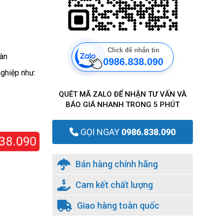
Click để nhắn tin
oàn
0986.838.090
nghiệp như:
QUÉT MÃ ZALO ĐỂ NHẬN TƯ VẤN VÀ
BÁO GIÁ NHANH TRONG 5 PHÚT
GỌI NGAY
0986.838.090
8.090
Bán hàng chính hãng
Cam kết chất lượng
Giao hàng toàn quốc