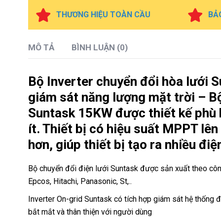
THƯƠNG HIỆU TOÀN CẦU
BẢ
MÔ TẢ
BÌNH LUẬN (0)
Bộ Inverter chuyển đổi hòa lưới 
giám sát năng lượng mặt trời – Bộ
Suntask 15KW được thiết kế phù h
ít. Thiết bị có hiệu suất MPPT lê
hơn, giúp thiết bị tạo ra nhiều đi
Bộ chuyển đổi điện lưới Suntask được sản xuất theo công
Epcos, Hitachi, Panasonic, St,..
Inverter On-grid Suntask có tích hợp giám sát hệ thống
bắt mắt và thân thiện với người dùng