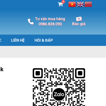
0
Tư vấn mua hàng
Báo giá
0986.838.090
C
LIÊN HỆ
HỎI & ĐÁP
sk