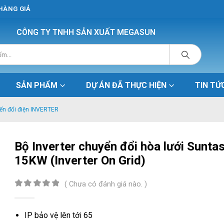
 HÀNG GIẢ
CÔNG TY TNHH SẢN XUẤT MEGASUN
SẢN PHẨM
DỰ ÁN ĐÃ THỰC HIỆN
TIN TỨ
ển đổi điện INVERTER
Bộ Inverter chuyển đổi hòa lưới Sunta
15KW (Inverter On Grid)
( Chưa có đánh giá nào. )
0
out of 5
IP bảo vệ lên tới 65