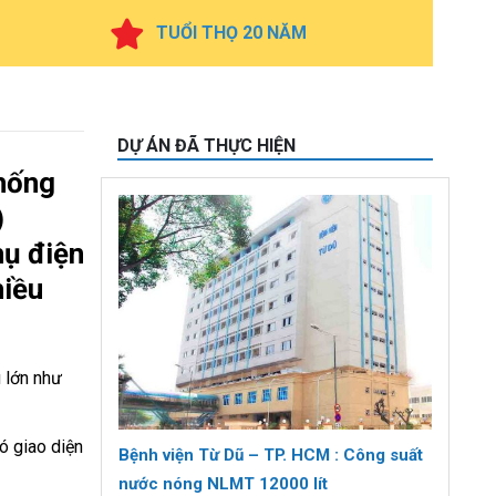
TUỔI THỌ 20 NĂM
DỰ ÁN ĐÃ THỰC HIỆN
thống
)
hụ điện
hiều
 lớn như
ó giao diện
Bệnh viện Từ Dũ – TP. HCM : Công suất
nước nóng NLMT 12000 lít