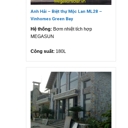
Anh Hải – Biệt thự Mộc Lan ML28 –
Vinhomes Green Bay
Hệ thống:
Bơm nhiệt tích hợp
MEGASUN
Công suất:
180L